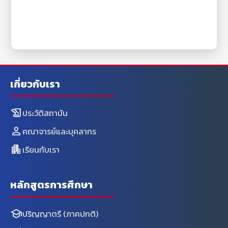
เกี่ยวกับเรา
history_edu
ประวัติสถาบัน
person
คณาจารย์และบุคลากร
apartment
เรียนกับเรา
หลักสูตรการศึกษา
school
ปริญญาตรี (ภาคปกติ)