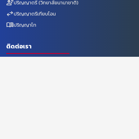
engineering
ปริญญาตรี (วิทยาลัยนานาชาติ)
swap_horiz
ปริญญาตรีเทียบโอน
menu_book
ปริญญาโท
ติดต่อเรา
1771/1 ถนนพัฒนาการ แขวงสวนหลวง เขตสวนหลวง
location_on
กรุงเทพฯ 10250
call
Tel. 0-2763-2601-5
fax
Fax. 0-2763-2700
mail
tniinfo@tni.ac.th